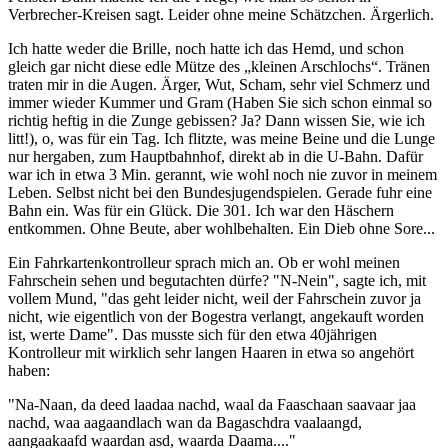
Verbrecher-Kreisen sagt. Leider ohne meine Schätzchen. Ärgerlich.
Ich hatte weder die Brille, noch hatte ich das Hemd, und schon
gleich gar nicht diese edle Mütze des „kleinen Arschlochs“. Tränen
traten mir in die Augen. Ärger, Wut, Scham, sehr viel Schmerz und
immer wieder Kummer und Gram (Haben Sie sich schon einmal so
richtig heftig in die Zunge gebissen? Ja? Dann wissen Sie, wie ich
litt!), o, was für ein Tag. Ich flitzte, was meine Beine und die Lunge
nur hergaben, zum Hauptbahnhof, direkt ab in die U-Bahn. Dafür
war ich in etwa 3 Min. gerannt, wie wohl noch nie zuvor in meinem
Leben. Selbst nicht bei den Bundesjugendspielen. Gerade fuhr eine
Bahn ein. Was für ein Glück. Die 301. Ich war den Häschern
entkommen. Ohne Beute, aber wohlbehalten. Ein Dieb ohne Sore...
Ein Fahrkartenkontrolleur sprach mich an. Ob er wohl meinen
Fahrschein sehen und begutachten dürfe? "N-Nein", sagte ich, mit
vollem Mund, "das geht leider nicht, weil der Fahrschein zuvor ja
nicht, wie eigentlich von der Bogestra verlangt, angekauft worden
ist, werte Dame". Das musste sich für den etwa 40jährigen
Kontrolleur mit wirklich sehr langen Haaren in etwa so angehört
haben:
"Na-Naan, da deed laadaa nachd, waal da Faaschaan saavaar jaa
nachd, waa aagaandlach wan da Bagaschdra vaalaangd,
aangaakaafd waardan asd, waarda Daama...."