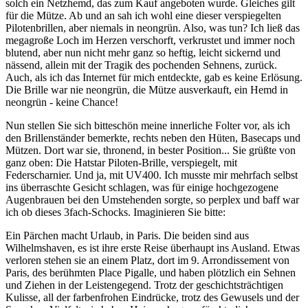
solch ein Netzhemd, das zum Kauf angeboten wurde. Gleiches gilt
für die Mütze. Ab und an sah ich wohl eine dieser verspiegelten
Pilotenbrillen, aber niemals in neongrün. Also, was tun? Ich ließ das
megagroße Loch im Herzen verschorft, verkrustet und immer noch
blutend, aber nun nicht mehr ganz so heftig, leicht sickernd und
nässend, allein mit der Tragik des pochenden Sehnens, zurück.
Auch, als ich das Internet für mich entdeckte, gab es keine Erlösung.
Die Brille war nie neongrün, die Mütze ausverkauft, ein Hemd in
neongrün - keine Chance!
Nun stellen Sie sich bitteschön meine innerliche Folter vor, als ich
den Brillenständer bemerkte, rechts neben den Hüten, Basecaps und
Mützen. Dort war sie, thronend, in bester Position... Sie grüßte von
ganz oben: Die Hatstar Piloten-Brille, verspiegelt, mit
Federscharnier. Und ja, mit UV400. Ich musste mir mehrfach selbst
ins überraschte Gesicht schlagen, was für einige hochgezogene
Augenbrauen bei den Umstehenden sorgte, so perplex und baff war
ich ob dieses 3fach-Schocks. Imaginieren Sie bitte:
Ein Pärchen macht Urlaub, in Paris. Die beiden sind aus
Wilhelmshaven, es ist ihre erste Reise überhaupt ins Ausland. Etwas
verloren stehen sie an einem Platz, dort im 9. Arrondissement von
Paris, des berühmten Place Pigalle, und haben plötzlich ein Sehnen
und Ziehen in der Leistengegend. Trotz der geschichtsträchtigen
Kulisse, all der farbenfrohen Eindrücke, trotz des Gewusels und der