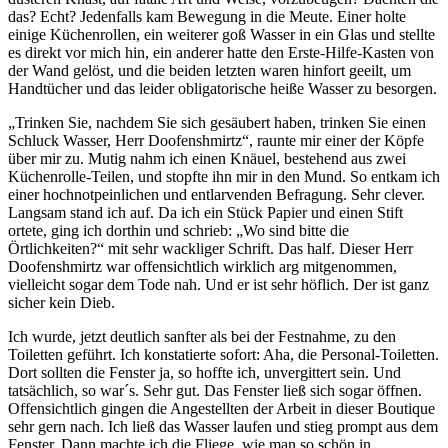
das? Echt? Jedenfalls kam Bewegung in die Meute. Einer holte
einige Küchenrollen, ein weiterer goß Wasser in ein Glas und stellte
es direkt vor mich hin, ein anderer hatte den Erste-Hilfe-Kasten von
der Wand gelöst, und die beiden letzten waren hinfort geeilt, um
Handtücher und das leider obligatorische heiße Wasser zu besorgen.
„Trinken Sie, nachdem Sie sich gesäubert haben, trinken Sie einen
Schluck Wasser, Herr Doofenshmirtz“, raunte mir einer der Köpfe
über mir zu. Mutig nahm ich einen Knäuel, bestehend aus zwei
Küchenrolle-Teilen, und stopfte ihn mir in den Mund. So entkam ich
einer hochnotpeinlichen und entlarvenden Befragung. Sehr clever.
Langsam stand ich auf. Da ich ein Stück Papier und einen Stift
ortete, ging ich dorthin und schrieb: „Wo sind bitte die
Örtlichkeiten?“ mit sehr wackliger Schrift. Das half. Dieser Herr
Doofenshmirtz war offensichtlich wirklich arg mitgenommen,
vielleicht sogar dem Tode nah. Und er ist sehr höflich. Der ist ganz
sicher kein Dieb.
Ich wurde, jetzt deutlich sanfter als bei der Festnahme, zu den
Toiletten geführt. Ich konstatierte sofort: Aha, die Personal-Toiletten.
Dort sollten die Fenster ja, so hoffte ich, unvergittert sein. Und
tatsächlich, so war´s. Sehr gut. Das Fenster ließ sich sogar öffnen.
Offensichtlich gingen die Angestellten der Arbeit in dieser Boutique
sehr gern nach. Ich ließ das Wasser laufen und stieg prompt aus dem
Fenster. Dann machte ich die Fliege, wie man so schön in