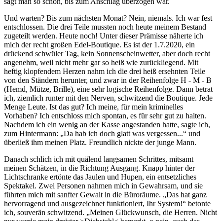
sagt man so schön, bis zum Anschlag überzogen war.
Und warten? Bis zum nächsten Monat? Nein, niemals. Ich war fest
entschlossen. Die drei Teile mussten noch heute meinem Bestand
zugeteilt werden. Heute noch! Unter dieser Prämisse näherte ich
mich der recht großen Edel-Boutique. Es ist der 1.7.2020, ein
drückend schwüler Tag, kein Sonnenscheinwetter, aber doch recht
angenehm, weil nicht mehr gar so heiß wie zurückliegend. Mit
heftig klopfendem Herzen nahm ich die drei heiß ersehnten Teile
von den Ständern herunter, und zwar in der Reihenfolge H - M - B
(Hemd, Mütze, Brille), eine sehr logische Reihenfolge. Dann betrat
ich, ziemlich runter mit den Nerven, schwitzend die Boutique. Jede
Menge Leute. Ist das gut? Ich meine, für mein kriminelles
Vorhaben? Ich entschloss mich spontan, es für sehr gut zu halten.
Nachdem ich ein wenig an der Kasse angestanden hatte, sagte ich,
zum Hintermann: „Da hab ich doch glatt was vergessen...“ und
überließ ihm meinen Platz. Freundlich nickte der junge Mann.
Danach schlich ich mit quälend langsamen Schrittes, mitsamt
meinen Schätzen, in die Richtung Ausgang. Knapp hinter der
Lichtschranke ertönte das Jaulen und Hupen, ein entsetzliches
Spektakel. Zwei Personen nahmen mich in Gewahrsam, und sie
führten mich mit sanfter Gewalt in die Büroräume. „Das hat ganz
hervorragend und ausgezeichnet funktioniert, Ihr System!“ betonte
ich, souverän schwitzend. „Meinen Glückwunsch, die Herren. Nicht