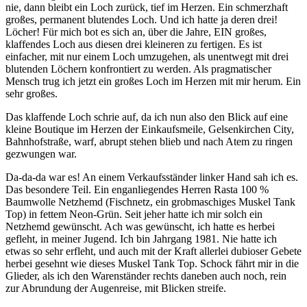
nie, dann bleibt ein Loch zurück, tief im Herzen. Ein schmerzhaft
großes, permanent blutendes Loch. Und ich hatte ja deren drei!
Löcher! Für mich bot es sich an, über die Jahre, EIN großes,
klaffendes Loch aus diesen drei kleineren zu fertigen. Es ist
einfacher, mit nur einem Loch umzugehen, als unentwegt mit drei
blutenden Löchern konfrontiert zu werden. Als pragmatischer
Mensch trug ich jetzt ein großes Loch im Herzen mit mir herum. Ein
sehr großes.
Das klaffende Loch schrie auf, da ich nun also den Blick auf eine
kleine Boutique im Herzen der Einkaufsmeile, Gelsenkirchen City,
Bahnhofstraße, warf, abrupt stehen blieb und nach Atem zu ringen
gezwungen war.
Da-da-da war es! An einem Verkaufsständer linker Hand sah ich es.
Das besondere Teil. Ein enganliegendes Herren Rasta 100 %
Baumwolle Netzhemd (Fischnetz, ein grobmaschiges Muskel Tank
Top) in fettem Neon-Grün. Seit jeher hatte ich mir solch ein
Netzhemd gewünscht. Ach was gewünscht, ich hatte es herbei
gefleht, in meiner Jugend. Ich bin Jahrgang 1981. Nie hatte ich
etwas so sehr erfleht, und auch mit der Kraft allerlei dubioser Gebete
herbei gesehnt wie dieses Muskel Tank Top. Schock fährt mir in die
Glieder, als ich den Warenständer rechts daneben auch noch, rein
zur Abrundung der Augenreise, mit Blicken streife.