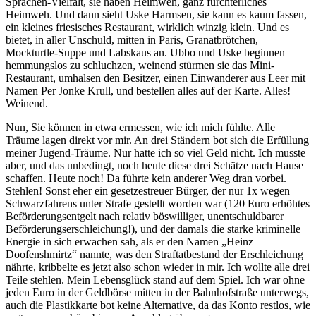
Sprachen-Vielfalt, sie haben Heimweh, ganz fürchterliches
Heimweh. Und dann sieht Uske Harmsen, sie kann es kaum fassen,
ein kleines friesisches Restaurant, wirklich winzig klein. Und es
bietet, in aller Unschuld, mitten in Paris, Granatbrötchen,
Mockturtle-Suppe und Labskaus an. Ubbo und Uske beginnen
hemmungslos zu schluchzen, weinend stürmen sie das Mini-
Restaurant, umhalsen den Besitzer, einen Einwanderer aus Leer mit
Namen Per Jonke Krull, und bestellen alles auf der Karte. Alles!
Weinend.
Nun, Sie können in etwa ermessen, wie ich mich fühlte. Alle
Träume lagen direkt vor mir. An drei Ständern bot sich die Erfüllung
meiner Jugend-Träume. Nur hatte ich so viel Geld nicht. Ich musste
aber, und das unbedingt, noch heute diese drei Schätze nach Hause
schaffen. Heute noch! Da führte kein anderer Weg dran vorbei.
Stehlen! Sonst eher ein gesetzestreuer Bürger, der nur 1x wegen
Schwarzfahrens unter Strafe gestellt worden war (120 Euro erhöhtes
Beförderungsentgelt nach relativ böswilliger, unentschuldbarer
Beförderungserschleichung!), und der damals die starke kriminelle
Energie in sich erwachen sah, als er den Namen „Heinz
Doofenshmirtz“ nannte, was den Straftatbestand der Erschleichung
nährte, kribbelte es jetzt also schon wieder in mir. Ich wollte alle drei
Teile stehlen. Mein Lebensglück stand auf dem Spiel. Ich war ohne
jeden Euro in der Geldbörse mitten in der Bahnhofstraße unterwegs,
auch die Plastikkarte bot keine Alternative, da das Konto restlos, wie