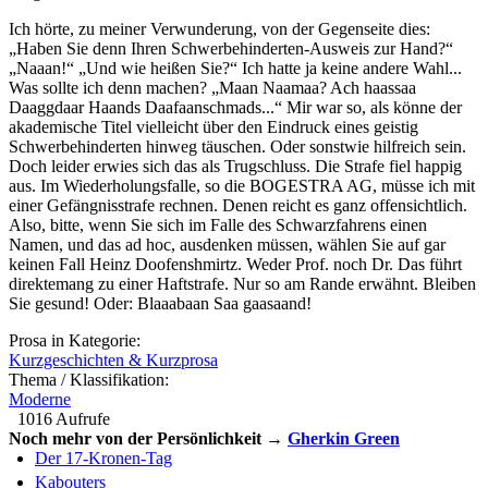
Ich hörte, zu meiner Verwunderung, von der Gegenseite dies:
„Haben Sie denn Ihren Schwerbehinderten-Ausweis zur Hand?“
„Naaan!“ „Und wie heißen Sie?“ Ich hatte ja keine andere Wahl...
Was sollte ich denn machen? „Maan Naamaa? Ach haassaa
Daaggdaar Haands Daafaanschmads...“ Mir war so, als könne der
akademische Titel vielleicht über den Eindruck eines geistig
Schwerbehinderten hinweg täuschen. Oder sonstwie hilfreich sein.
Doch leider erwies sich das als Trugschluss. Die Strafe fiel happig
aus. Im Wiederholungsfalle, so die BOGESTRA AG, müsse ich mit
einer Gefängnisstrafe rechnen. Denen reicht es ganz offensichtlich.
Also, bitte, wenn Sie sich im Falle des Schwarzfahrens einen
Namen, und das ad hoc, ausdenken müssen, wählen Sie auf gar
keinen Fall Heinz Doofenshmirtz. Weder Prof. noch Dr. Das führt
direktemang zu einer Haftstrafe. Nur so am Rande erwähnt. Bleiben
Sie gesund! Oder: Blaaabaan Saa gaasaand!
Prosa in Kategorie:
Kurzgeschichten & Kurzprosa
Thema / Klassifikation:
Moderne
1016 Aufrufe
Noch mehr von der Persönlichkeit →
Gherkin Green
Der 17-Kronen-Tag
Kabouters