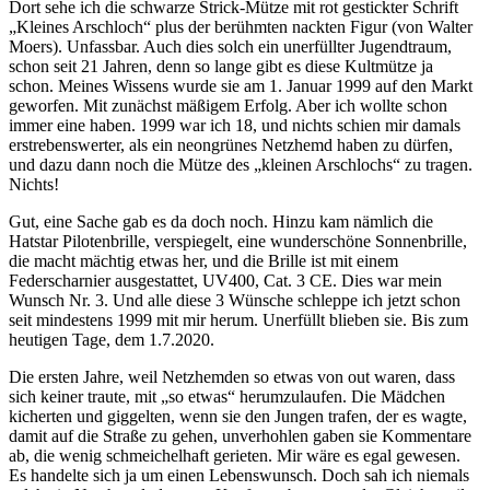
Dort sehe ich die schwarze Strick-Mütze mit rot gestickter Schrift
„Kleines Arschloch“ plus der berühmten nackten Figur (von Walter
Moers). Unfassbar. Auch dies solch ein unerfüllter Jugendtraum,
schon seit 21 Jahren, denn so lange gibt es diese Kultmütze ja
schon. Meines Wissens wurde sie am 1. Januar 1999 auf den Markt
geworfen. Mit zunächst mäßigem Erfolg. Aber ich wollte schon
immer eine haben. 1999 war ich 18, und nichts schien mir damals
erstrebenswerter, als ein neongrünes Netzhemd haben zu dürfen,
und dazu dann noch die Mütze des „kleinen Arschlochs“ zu tragen.
Nichts!
Gut, eine Sache gab es da doch noch. Hinzu kam nämlich die
Hatstar Pilotenbrille, verspiegelt, eine wunderschöne Sonnenbrille,
die macht mächtig etwas her, und die Brille ist mit einem
Federscharnier ausgestattet, UV400, Cat. 3 CE. Dies war mein
Wunsch Nr. 3. Und alle diese 3 Wünsche schleppe ich jetzt schon
seit mindestens 1999 mit mir herum. Unerfüllt blieben sie. Bis zum
heutigen Tage, dem 1.7.2020.
Die ersten Jahre, weil Netzhemden so etwas von out waren, dass
sich keiner traute, mit „so etwas“ herumzulaufen. Die Mädchen
kicherten und giggelten, wenn sie den Jungen trafen, der es wagte,
damit auf die Straße zu gehen, unverhohlen gaben sie Kommentare
ab, die wenig schmeichelhaft gerieten. Mir wäre es egal gewesen.
Es handelte sich ja um einen Lebenswunsch. Doch sah ich niemals