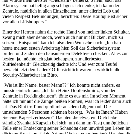
nur wurde mein dreister >Diebstahl< bemerkt, o nein, auch das
Alarmsystem hat heftig angeschlagen. Ich denke, ich kann der
Zentrale, natürlich in allen Einzelheiten, unter allerlei Lob und
vielen Respekt-Bekundungen, berichten: Diese Boutique ist sicher
vor allen Liftshoppers.“
Einer der Herren nahm die rechte Hand von meiner linken Schulter,
zwang mich aber dennoch, wenn auch nur mit Blicken, mich zu
setzen. „Entspannt“ kam ich also dem Wunsche nach. „Ich hab
heute meinen ersten Arbeitstag hier. Soll das Sicherheitssystem
prüfen und zudem den hausinternen Detektiven checken. Alles zur
besten, ja, möchte ich glatt behaupten, zur allerbesten
Zufriedenheit!“ Gleichzeitig dachte ich: Und wer zum Teufel
bewacht jetzt den Laden? Offensichtlich waren ja wirklich alle
Security-Mitarbeiter im Büro.
„Wie ist Ihr Name, bester Mann??“ Ich konnte nicht anders, es
musste einfach raus: „Ich bin Heinz Doofenshmirtz, von der
Zentrale in Recklinghausen“, tönte es aus mir. Im selben Moment
hätte ich mir auf die Zunge beißen können, was ich leider dann auch
tat. Das Blut troff und quoll mir aus dem Lügenmaul. Die
umstehenden 5 Personen schienen besorgt. „Was ist Ihnen? Haben
Sie eine Kapsel zerbissen?“ Dachten die etwa, ein Dieb habe
ständig Zyankali-Kapseln bei sich, um dann im (fast) unmöglichen
Falle einer Entdeckung seiner Schandtat dem unwürdigen Leben im
düsteren Knast, auf fatale Art und Weise, vorzubeugen? Dachten die