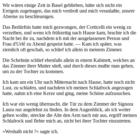
Wir wären einige Zeit in Basel geblieben, hätte sich nicht ein
Ereignis zugetragen, das mich verdroß und mich veranlaßte, unsere
Abreise zu beschleunigen.
Das Bedürfnis hatte mich gezwungen, der Corticelli ein wenig zu
verzeihen, und wenn ich frühzeitig nach Hause kam, brachte ich die
Nacht bei ihr zu, nachdem ich mit der ausgelassenen Person und
Frau d'Urfé zu Abend gespeist hatte. — Kam ich später, was
ziemlich oft geschah, so schlief ich allein in meinem Zimmer.
Die Schelmin schlief ebenfalls allein in einem Kabinett, welches an
das Zimmer ihrer Mutter stieß, und durch dieses mußte man gehen,
um zu der Tochter zu kommen.
Ich kam um ein Uhr nach Mitternacht nach Hause, hatte noch nicht
Lust, zu schlafen, und nachdem ich meinen Schlafrock angezogen
hatte, nahm ich eine Kerze und ging, meine Schöne aufzusuchen.
Ich war ein wenig überrascht, die Tür zu dem Zimmer der Signora
Laura nur angelehnt zu finden. In dem Augenblick, als ich weiter
gehen wollte, streckte die Alte den Arm nach mir aus, ergriff meinen
Schlafrock und flehte mich an, nicht bei ihrer Tochter einzutreten.
»Weshalb nicht ?« sagte ich.