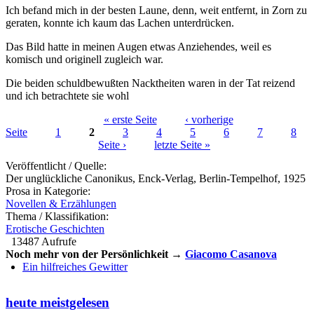
Ich befand mich in der besten Laune, denn, weit entfernt, in Zorn zu
geraten, konnte ich kaum das Lachen unterdrücken.
Das Bild hatte in meinen Augen etwas Anziehendes, weil es
komisch und originell zugleich war.
Die beiden schuldbewußten Nacktheiten waren in der Tat reizend
und ich betrachtete sie wohl
« erste Seite
‹ vorherige
Seite
1
2
3
4
5
6
7
8
Seiten
Seite ›
letzte Seite »
Veröffentlicht / Quelle:
Der unglückliche Canonikus, Enck-Verlag, Berlin-Tempelhof, 1925
Prosa in Kategorie:
Novellen & Erzählungen
Thema / Klassifikation:
Erotische Geschichten
13487 Aufrufe
Noch mehr von der Persönlichkeit →
Giacomo Casanova
Ein hilfreiches Gewitter
heute meistgelesen