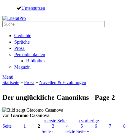
Direkt zum Inhalt
Unterstützen
Suche
Suchformular
Gedichte
Sprüche
Prosa
Persönlichkeiten
Bibliothek
Magazin
Menü
Startseite
»
Prosa
»
Novellen & Erzählungen
Sie sind hier
Der unglückliche Canonikus - Page 2
von
Giacomo Casanova
« erste Seite
‹ vorherige
Seite
1
2
3
4
5
6
7
8
Seiten
Seite ›
letzte Seite »