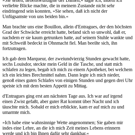
»Sie sehen, liebenswürdigste der Damen,« sagte ich, indem ich
verliebte Blicke machte, die in meinem Zustande nicht sehr
eindringend sein konnten, »Sie sehen, daß ich nicht der
Unfügsamste von uns beiden bin.«
Man brachte uns eine Bouillon, allein d'Entragues, der den höchsten
Grad der Schwäche erreicht hatte, befand sich so unwohl, daß er,
nachdem er sie kaum getrunken hatte, auf seinem Stuhle wankte und
mit Schweiß bedeckt in Ohnmacht fiel. Man beeilte sich, ihn
fortzutragen.
Ich gab dem Marqueur, der zweiundvierzig Stunden gewacht hatte,
sechs Louisdor, steckte mein Geld in die Tasche, und statt mich
schlafen zu legen, begab ich mich zu einem Apotheker, bei welchem
ich ein leichtes Brechmittel nahm. Dann legte ich mich nieder,
genoß eines guten Schlafes von einigen Stunden und gegen drei Uhr
speiste ich mit dem besten Appetit zu Mittag.
d'Entragues ging erst am nächsten Tage aus. Ich war auf irgend
einen Zwist gefaßt, aber guter Rat kommt über Nacht und ich
täuschte mich. Sobald er mich erblickte, kam er auf mich zu und
umarmte mich.
»Ich habe eine wahnsinnige Wette angenommen; Sie gaben mir
indes eine Lehre, an die ich mich Zeit meines Lebens erinnern
werde und ich bin Ihnen dafür sehr dankbar.«