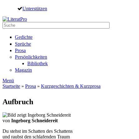
Direkt zum Inhalt
Unterstützen
Suche
Suchformular
Gedichte
Sprüche
Prosa
Persönlichkeiten
Bibliothek
Magazin
Menü
Startseite
»
Prosa
»
Kurzgeschichten & Kurzprosa
Sie sind hier
Aufbruch
von
Ingeborg Schneidereit
Du stehst im Schatten des Schattens
und raubst den schlafenden Traum