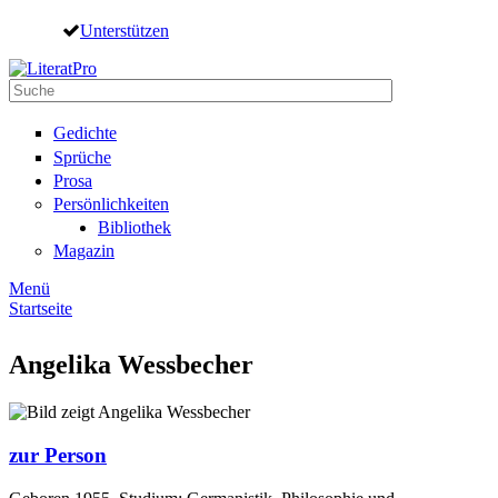
Direkt zum Inhalt
Unterstützen
Suche
Suchformular
Gedichte
Sprüche
Prosa
Persönlichkeiten
Bibliothek
Magazin
Menü
Startseite
Sie sind hier
Angelika Wessbecher
zur Person