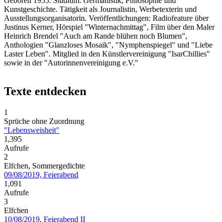
Geboren 1955. Studium: Germanistik, Philosophie und
Kunstgeschichte. Tätigkeit als Journalistin, Werbetexterin und
Ausstellungsorganisatorin. Veröffentlichungen: Radiofeature über
Justinus Kerner, Hörspiel "Winternachmittag", Film über den Maler
Heinrich Brendel "Auch am Rande blühen noch Blumen",
Anthologien "Glanzloses Mosaik", "Nymphenspiegel" und "Liebe
Laster Leben". Mitglied in den Künstlervereinigung "IsarChillies"
sowie in der "Autorinnenvereinigung e.V."
Texte entdecken
1
Sprüche ohne Zuordnung
"Lebensweisheit"
1,395
Aufrufe
2
Elfchen, Sommergedichte
09/08/2019, Feierabend
1,091
Aufrufe
3
Elfchen
10/08/2019, Feierabend II