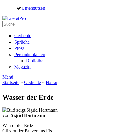
Direkt zum Inhalt
Unterstützen
Suche
Suchformular
Gedichte
Sprüche
Prosa
Persönlichkeiten
Bibliothek
Magazin
Menü
Startseite
»
Gedichte
»
Haiku
Sie sind hier
Wasser der Erde
von
Sigrid Hartmann
Wasser der Erde
Glitzernder Panzer aus Eis