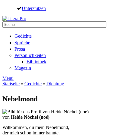
Direkt zum Inhalt
Unterstützen
Suche
Suchformular
Gedichte
Sprüche
Prosa
Persönlichkeiten
Bibliothek
Magazin
Menü
Startseite
»
Gedichte
»
Dichtung
Sie sind hier
Nebelmond
von
Heide Nöchel (noé)
Willkommen, du mein Nebelmond,
der mich schon immer bannte,