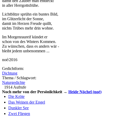
damit den Zauber man entdeckt
in aller Herrgottsfrühe.
Lichtblitze sprühn ein buntes Bild,
im Glitzerlicht der Sonne,
damit im Herzen Freude quillt,
nichts Trübes mehr drin wohne.
Im Morgenraureif kündet er
schon von des Winters Kommen.
Zu wünschen, dass es anders wär -
bleibt jedem unbenommen ...
noé/2016
Gedichtform:
Dichtung
Thema / Schlagwort:
Naturgedichte
1914 Aufrufe
Noch mehr von der Persönlichkeit →
Heide Nöchel (noé)
Die Kröte
Das Weinen der Engel
Dunkler See
Zwei Fliegen