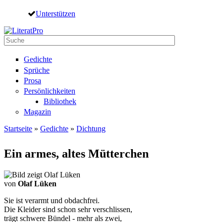
Direkt zum Inhalt
Unterstützen
Suche
Suchformular
Gedichte
Sprüche
Prosa
Persönlichkeiten
Bibliothek
Magazin
Startseite
»
Gedichte
»
Dichtung
Sie sind hier
Ein armes, altes Mütterchen
von
Olaf Lüken
Sie ist verarmt und obdachfrei.
Die Kleider sind schon sehr verschlissen,
trägt schwere Bündel - mehr als zwei,