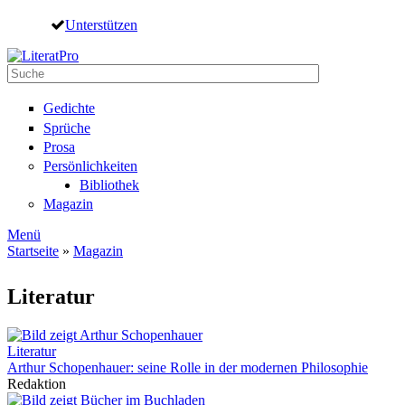
Direkt zum Inhalt
Unterstützen
Suche
Suchformular
Gedichte
Sprüche
Prosa
Persönlichkeiten
Bibliothek
Magazin
Menü
Startseite
»
Magazin
Sie sind hier
Literatur
Literatur
Arthur Schopenhauer: seine Rolle in der modernen Philosophie
Redaktion