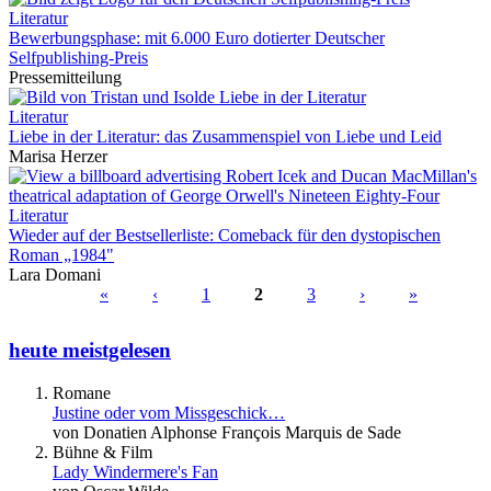
Literatur
Bewerbungsphase: mit 6.000 Euro dotierter Deutscher
Selfpublishing-Preis
Pressemitteilung
Literatur
Liebe in der Literatur: das Zusammenspiel von Liebe und Leid
Marisa Herzer
Literatur
Wieder auf der Bestsellerliste: Comeback für den dystopischen
Roman „1984"
Lara Domani
«
‹
1
2
3
›
»
Seiten
heute meistgelesen
Romane
Justine oder vom Missgeschick…
von Donatien Alphonse François Marquis de Sade
Bühne & Film
Lady Windermere's Fan