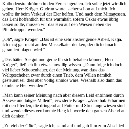
Kathodenstrahlröhren in den Fernsehgeräten. Ich sollte jetzt wirklich
gehen, Herr Kröger. Gudrun wartet sicher schon auf mich. Ich
wollte ihr beim Verkauf der Eier helfen. Und nach dem Mittagessen,
das Leni hoffentlich für uns warmhält, sofern Oskar etwas übrig
lassen sollte, müssen wir das Heu auf den Wiesen neben der
Pferdekoppel wenden.“
„Oh“, sagte Kröger. „Das ist eine sehr anstrengende Arbeit, Katja.
Ich mag gar nicht an den Muskelkater denken, der dich danach
garantiert plagen wird.“
„Das hätten Sie gut und gerne für sich behalten können, Herr
Kröger“, ließ ich ihn etwas unwillig wissen. „Dann folge ich doch
viel lieber Schopenhauer, der der Meinung war, dass das
Weltgeschehen zwar durch einen Trieb, dem Willen nämlich,
gesteuert sei, dies aber völlig sinnlos wäre. Weshalb also dann das
dämliche Heu wenden?“
„Man kann seiner Meinung nach aber diesem Leid entrinnen durch
Askese und tätiges Mitleid“, erwiderte Kröger. „Also hab Erbarmen
mit den Pferden, die dringend auf Futter und Streu angewiesen sind
und wende dieses verdammte Heu; ich werde den ganzen Abend an
dich denken.“
„Zu viel der Güte“, sagte ich, stand auf und gab ihm zum Abschied