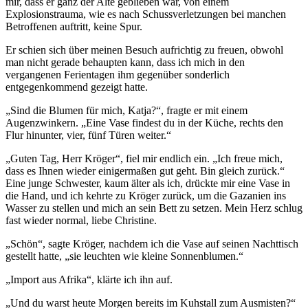
mir, dass er ganz der Alte geblieben war, von einem
Explosionstrauma, wie es nach Schussverletzungen bei manchen
Betroffenen auftritt, keine Spur.
Er schien sich über meinen Besuch aufrichtig zu freuen, obwohl
man nicht gerade behaupten kann, dass ich mich in den
vergangenen Ferientagen ihm gegenüber sonderlich
entgegenkommend gezeigt hatte.
„Sind die Blumen für mich, Katja?“, fragte er mit einem
Augenzwinkern. „Eine Vase findest du in der Küche, rechts den
Flur hinunter, vier, fünf Türen weiter.“
„Guten Tag, Herr Kröger“, fiel mir endlich ein. „Ich freue mich,
dass es Ihnen wieder einigermaßen gut geht. Bin gleich zurück.“
Eine junge Schwester, kaum älter als ich, drückte mir eine Vase in
die Hand, und ich kehrte zu Kröger zurück, um die Gazanien ins
Wasser zu stellen und mich an sein Bett zu setzen. Mein Herz schlug
fast wieder normal, liebe Christine.
„Schön“, sagte Kröger, nachdem ich die Vase auf seinen Nachttisch
gestellt hatte, „sie leuchten wie kleine Sonnenblumen.“
„Import aus Afrika“, klärte ich ihn auf.
„Und du warst heute Morgen bereits im Kuhstall zum Ausmisten?“