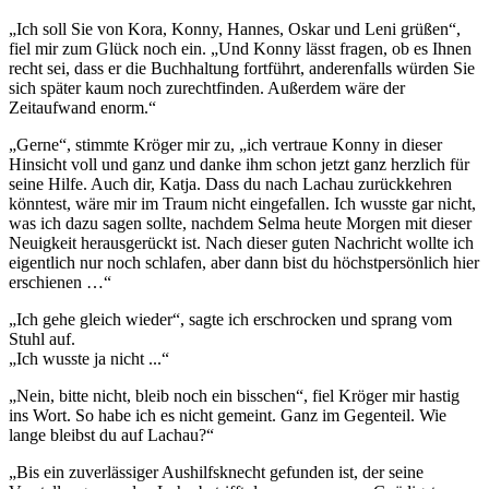
„Ich soll Sie von Kora, Konny, Hannes, Oskar und Leni grüßen“,
fiel mir zum Glück noch ein. „Und Konny lässt fragen, ob es Ihnen
recht sei, dass er die Buchhaltung fortführt, anderenfalls würden Sie
sich später kaum noch zurechtfinden. Außerdem wäre der
Zeitaufwand enorm.“
„Gerne“, stimmte Kröger mir zu, „ich vertraue Konny in dieser
Hinsicht voll und ganz und danke ihm schon jetzt ganz herzlich für
seine Hilfe. Auch dir, Katja. Dass du nach Lachau zurückkehren
könntest, wäre mir im Traum nicht eingefallen. Ich wusste gar nicht,
was ich dazu sagen sollte, nachdem Selma heute Morgen mit dieser
Neuigkeit herausgerückt ist. Nach dieser guten Nachricht wollte ich
eigentlich nur noch schlafen, aber dann bist du höchstpersönlich hier
erschienen …“
„Ich gehe gleich wieder“, sagte ich erschrocken und sprang vom
Stuhl auf.
„Ich wusste ja nicht ...“
„Nein, bitte nicht, bleib noch ein bisschen“, fiel Kröger mir hastig
ins Wort. So habe ich es nicht gemeint. Ganz im Gegenteil. Wie
lange bleibst du auf Lachau?“
„Bis ein zuverlässiger Aushilfsknecht gefunden ist, der seine