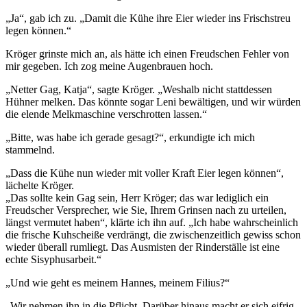
„Ja“, gab ich zu. „Damit die Kühe ihre Eier wieder ins Frischstreu
legen können.“
Kröger grinste mich an, als hätte ich einen Freudschen Fehler von
mir gegeben. Ich zog meine Augenbrauen hoch.
„Netter Gag, Katja“, sagte Kröger. „Weshalb nicht stattdessen
Hühner melken. Das könnte sogar Leni bewältigen, und wir würden
die elende Melkmaschine verschrotten lassen.“
„Bitte, was habe ich gerade gesagt?“, erkundigte ich mich
stammelnd.
„Dass die Kühe nun wieder mit voller Kraft Eier legen können“,
lächelte Kröger.
„Das sollte kein Gag sein, Herr Kröger; das war lediglich ein
Freudscher Versprecher, wie Sie, Ihrem Grinsen nach zu urteilen,
längst vermutet haben“, klärte ich ihn auf. „Ich habe wahrscheinlich
die frische Kuhscheiße verdrängt, die zwischenzeitlich gewiss schon
wieder überall rumliegt. Das Ausmisten der Rinderställe ist eine
echte Sisyphusarbeit.“
„Und wie geht es meinem Hannes, meinem Filius?“
„Wir nehmen ihn in die Pflicht. Darüber hinaus macht er sich eifrig