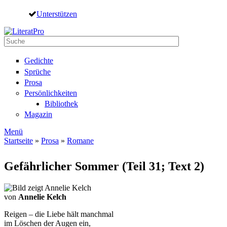
Direkt zum Inhalt
Unterstützen
Suche
Suchformular
Gedichte
Sprüche
Prosa
Persönlichkeiten
Bibliothek
Magazin
Menü
Startseite
»
Prosa
»
Romane
Sie sind hier
Gefährlicher Sommer (Teil 31; Text 2)
von
Annelie Kelch
Reigen – die Liebe hält manchmal
im Löschen der Augen ein,