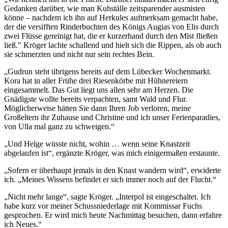
Gedanken darüber, wie man Kuhställe zeitsparender ausmisten
könne – nachdem ich ihn auf Herkules aufmerksam gemacht habe,
der die versifften Rinderbuchten des Königs Augias von Elis durch
zwei Flüsse gereinigt hat, die er kurzerhand durch den Mist fließen
ließ." Kröger lachte schallend und hielt sich die Rippen, als ob auch
sie schmerzten und nicht nur sein rechtes Bein.
„Gudrun steht übrigens bereits auf dem Lübecker Wochenmarkt.
Kora hat in aller Frühe drei Riesenkörbe mit Hühnereiern
eingesammelt. Das Gut liegt uns allen sehr am Herzen. Die
Gnädigste wollte bereits verpachten, samt Wald und Flur.
Möglicherweise hätten Sie dann Ihren Job verloren, meine
Großeltern ihr Zuhause und Christine und ich unser Ferienparadies,
von Ulla mal ganz zu schweigen.“
„Und Helge wüsste nicht, wohin … wenn seine Knastzeit
abgelaufen ist“, ergänzte Kröger, was mich einigermaßen erstaunte.
„Sofern er überhaupt jemals in den Knast wandern wird“, erwiderte
ich. „Meines Wissens befindet er sich immer noch auf der Flucht.“
„Nicht mehr lange“, sagte Kröger. „Interpol ist eingeschaltet. Ich
habe kurz vor meiner Schussniederlage mit Kommissar Fuchs
gesprochen. Er wird mich heute Nachmittag besuchen, dann erfahre
ich Neues.“