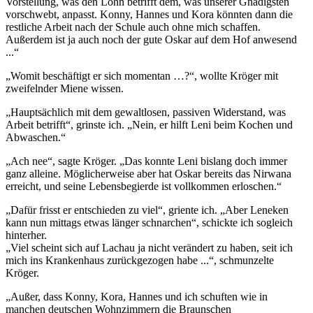
Vorstellung, was den Lohn betrifft dem, was unserer Gnädigsten
vorschwebt, anpasst. Konny, Hannes und Kora könnten dann die
restliche Arbeit nach der Schule auch ohne mich schaffen.
Außerdem ist ja auch noch der gute Oskar auf dem Hof anwesend
...“
„Womit beschäftigt er sich momentan …?“, wollte Kröger mit
zweifelnder Miene wissen.
„Hauptsächlich mit dem gewaltlosen, passiven Widerstand, was
Arbeit betrifft“, grinste ich. „Nein, er hilft Leni beim Kochen und
Abwaschen.“
„Ach nee“, sagte Kröger. „Das konnte Leni bislang doch immer
ganz alleine. Möglicherweise aber hat Oskar bereits das Nirwana
erreicht, und seine Lebensbegierde ist vollkommen erloschen.“
„Dafür frisst er entschieden zu viel“, griente ich. „Aber Leneken
kann nun mittags etwas länger schnarchen“, schickte ich sogleich
hinterher.
„Viel scheint sich auf Lachau ja nicht verändert zu haben, seit ich
mich ins Krankenhaus zurückgezogen habe ...“, schmunzelte
Kröger.
„Außer, dass Konny, Kora, Hannes und ich schuften wie in
manchen deutschen Wohnzimmern die Braunschen