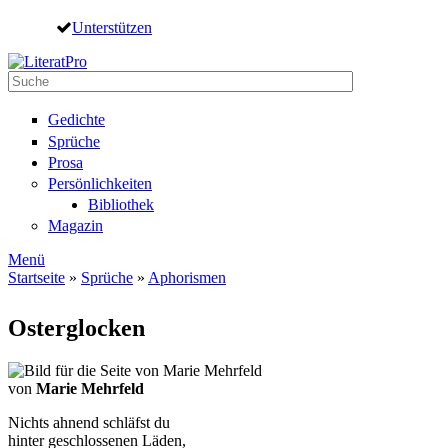
Direkt zum Inhalt
Unterstützen
Suche
Suchformular
Gedichte
Sprüche
Prosa
Persönlichkeiten
Bibliothek
Magazin
Menü
Startseite
»
Sprüche
»
Aphorismen
Sie sind hier
Osterglocken
von
Marie Mehrfeld
Nichts ahnend schläfst du
hinter geschlossenen Läden,