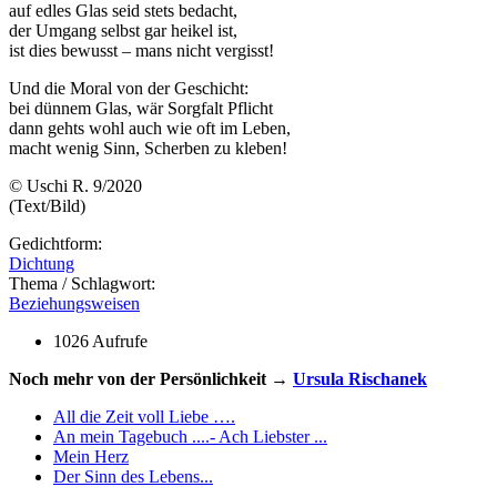
auf edles Glas seid stets bedacht,
der Umgang selbst gar heikel ist,
ist dies bewusst – mans nicht vergisst!
Und die Moral von der Geschicht:
bei dünnem Glas, wär Sorgfalt Pflicht
dann gehts wohl auch wie oft im Leben,
macht wenig Sinn, Scherben zu kleben!
© Uschi R. 9/2020
(Text/Bild)
Gedichtform:
Dichtung
Thema / Schlagwort:
Beziehungsweisen
1026 Aufrufe
Noch mehr von der Persönlichkeit →
Ursula Rischanek
All die Zeit voll Liebe ….
An mein Tagebuch ....- Ach Liebster ...
Mein Herz
Der Sinn des Lebens...