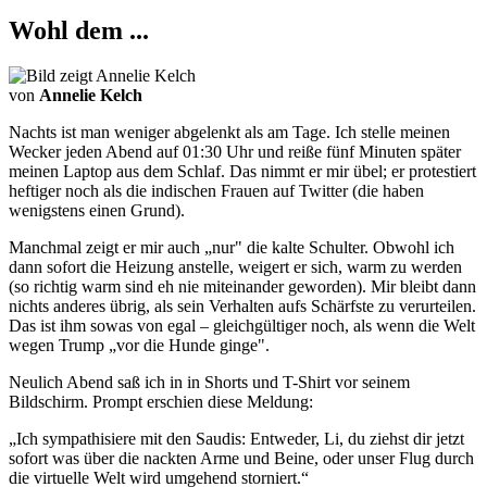
Wohl dem ...
von
Annelie Kelch
Nachts ist man weniger abgelenkt als am Tage. Ich stelle meinen
Wecker jeden Abend auf 01:30 Uhr und reiße fünf Minuten später
meinen Laptop aus dem Schlaf. Das nimmt er mir übel; er protestiert
heftiger noch als die indischen Frauen auf Twitter (die haben
wenigstens einen Grund).
Manchmal zeigt er mir auch „nur" die kalte Schulter. Obwohl ich
dann sofort die Heizung anstelle, weigert er sich, warm zu werden
(so richtig warm sind eh nie miteinander geworden). Mir bleibt dann
nichts anderes übrig, als sein Verhalten aufs Schärfste zu verurteilen.
Das ist ihm sowas von egal – gleichgültiger noch, als wenn die Welt
wegen Trump „vor die Hunde ginge".
Neulich Abend saß ich in in Shorts und T-Shirt vor seinem
Bildschirm. Prompt erschien diese Meldung:
„Ich sympathisiere mit den Saudis: Entweder, Li, du ziehst dir jetzt
sofort was über die nackten Arme und Beine, oder unser Flug durch
die virtuelle Welt wird umgehend storniert.“