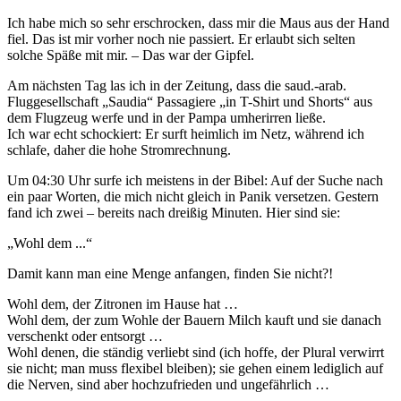
Ich habe mich so sehr erschrocken, dass mir die Maus aus der Hand
fiel. Das ist mir vorher noch nie passiert. Er erlaubt sich selten
solche Späße mit mir. – Das war der Gipfel.
Am nächsten Tag las ich in der Zeitung, dass die saud.-arab.
Fluggesellschaft „Saudia“ Passagiere „in T-Shirt und Shorts“ aus
dem Flugzeug werfe und in der Pampa umherirren ließe.
Ich war echt schockiert: Er surft heimlich im Netz, während ich
schlafe, daher die hohe Stromrechnung.
Um 04:30 Uhr surfe ich meistens in der Bibel: Auf der Suche nach
ein paar Worten, die mich nicht gleich in Panik versetzen. Gestern
fand ich zwei – bereits nach dreißig Minuten. Hier sind sie:
„Wohl dem ...“
Damit kann man eine Menge anfangen, finden Sie nicht?!
Wohl dem, der Zitronen im Hause hat …
Wohl dem, der zum Wohle der Bauern Milch kauft und sie danach
verschenkt oder entsorgt …
Wohl denen, die ständig verliebt sind (ich hoffe, der Plural verwirrt
sie nicht; man muss flexibel bleiben); sie gehen einem lediglich auf
die Nerven, sind aber hochzufrieden und ungefährlich …