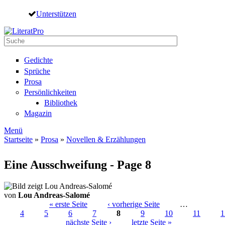
Direkt zum Inhalt
Unterstützen
Suche
Suchformular
Gedichte
Sprüche
Prosa
Persönlichkeiten
Bibliothek
Magazin
Menü
Startseite
»
Prosa
»
Novellen & Erzählungen
Sie sind hier
Eine Ausschweifung - Page 8
von
Lou Andreas-Salomé
« erste Seite
‹ vorherige Seite
…
4
5
6
7
8
9
10
11
1
Seiten
nächste Seite ›
letzte Seite »