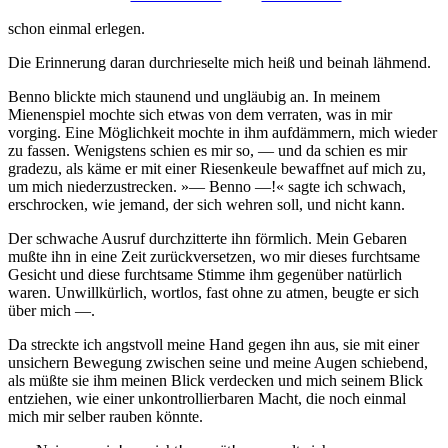
schon einmal erlegen.
Die Erinnerung daran durchrieselte mich heiß und beinah lähmend.
Benno blickte mich staunend und ungläubig an. In meinem
Mienenspiel mochte sich etwas von dem verraten, was in mir
vorging. Eine Möglichkeit mochte in ihm aufdämmern, mich wieder
zu fassen. Wenigstens schien es mir so, — und da schien es mir
gradezu, als käme er mit einer Riesenkeule bewaffnet auf mich zu,
um mich niederzustrecken. »— Benno —!« sagte ich schwach,
erschrocken, wie jemand, der sich wehren soll, und nicht kann.
Der schwache Ausruf durchzitterte ihn förmlich. Mein Gebaren
mußte ihn in eine Zeit zurückversetzen, wo mir dieses furchtsame
Gesicht und diese furchtsame Stimme ihm gegenüber natürlich
waren. Unwillkürlich, wortlos, fast ohne zu atmen, beugte er sich
über mich —.
Da streckte ich angstvoll meine Hand gegen ihn aus, sie mit einer
unsichern Bewegung zwischen seine und meine Augen schiebend,
als müßte sie ihm meinen Blick verdecken und mich seinem Blick
entziehen, wie einer unkontrollierbaren Macht, die noch einmal
mich mir selber rauben könnte.