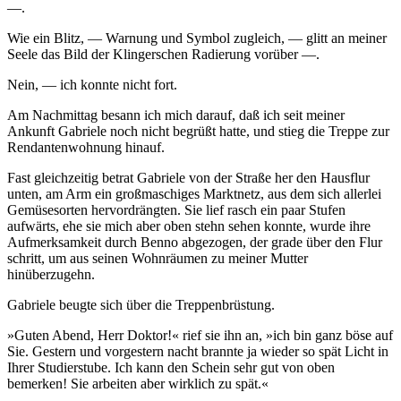
—.
Wie ein Blitz, — Warnung und Symbol zugleich, — glitt an meiner
Seele das Bild der Klingerschen Radierung vorüber —.
Nein, — ich konnte nicht fort.
Am Nachmittag besann ich mich darauf, daß ich seit meiner
Ankunft Gabriele noch nicht begrüßt hatte, und stieg die Treppe zur
Rendantenwohnung hinauf.
Fast gleichzeitig betrat Gabriele von der Straße her den Hausflur
unten, am Arm ein großmaschiges Marktnetz, aus dem sich allerlei
Gemüsesorten hervordrängten. Sie lief rasch ein paar Stufen
aufwärts, ehe sie mich aber oben stehn sehen konnte, wurde ihre
Aufmerksamkeit durch Benno abgezogen, der grade über den Flur
schritt, um aus seinen Wohnräumen zu meiner Mutter
hinüberzugehn.
Gabriele beugte sich über die Treppenbrüstung.
»Guten Abend, Herr Doktor!« rief sie ihn an, »ich bin ganz böse auf
Sie. Gestern und vorgestern nacht brannte ja wieder so spät Licht in
Ihrer Studierstube. Ich kann den Schein sehr gut von oben
bemerken! Sie arbeiten aber wirklich zu spät.«