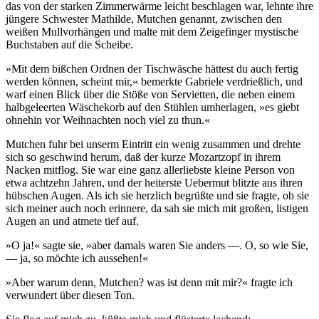
das von der starken Zimmerwärme leicht beschlagen war, lehnte ihre
jüngere Schwester Mathilde, Mutchen genannt, zwischen den
weißen Mullvorhängen und malte mit dem Zeigefinger mystische
Buchstaben auf die Scheibe.
»Mit dem bißchen Ordnen der Tischwäsche hättest du auch fertig
werden können, scheint mir,« bemerkte Gabriele verdrießlich, und
warf einen Blick über die Stöße von Servietten, die neben einem
halbgeleerten Wäschekorb auf den Stühlen umherlagen, »es giebt
ohnehin vor Weihnachten noch viel zu thun.«
Mutchen fuhr bei unserm Eintritt ein wenig zusammen und drehte
sich so geschwind herum, daß der kurze Mozartzopf in ihrem
Nacken mitflog. Sie war eine ganz allerliebste kleine Person von
etwa achtzehn Jahren, und der heiterste Uebermut blitzte aus ihren
hübschen Augen. Als ich sie herzlich begrüßte und sie fragte, ob sie
sich meiner auch noch erinnere, da sah sie mich mit großen, listigen
Augen an und atmete tief auf.
»O ja!« sagte sie, »aber damals waren Sie anders —. O, so wie Sie,
— ja, so möchte ich aussehen!«
»Aber warum denn, Mutchen? was ist denn mit mir?« fragte ich
verwundert über diesen Ton.