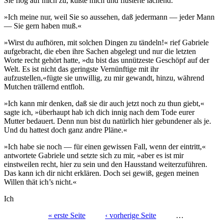
Sie flog auf mich zu, küßte mich und flüsterte lachend:
»Ich meine nur, weil Sie so aussehen, daß jedermann — jeder Mann
— Sie gern haben muß.«
»Wirst du aufhören, mit solchen Dingen zu tändeln!« rief Gabriele
aufgebracht, die eben ihre Sachen abgelegt und nur die letzten
Worte recht gehört hatte, »du bist das unnützeste Geschöpf auf der
Welt. Es ist nicht das geringste Vernünftige mit ihr
aufzustellen,«fügte sie unwillig, zu mir gewandt, hinzu, während
Mutchen trällernd entfloh.
»Ich kann mir denken, daß sie dir auch jetzt noch zu thun giebt,«
sagte ich, »überhaupt hab ich dich innig nach dem Tode eurer
Mutter bedauert. Denn nun bist du natürlich hier gebundener als je.
Und du hattest doch ganz andre Pläne.«
»Ich habe sie noch — für einen gewissen Fall, wenn der eintritt,«
antwortete Gabriele und setzte sich zu mir, »aber es ist mir
einstweilen recht, hier zu sein und den Hausstand weiterzuführen.
Das kann ich dir nicht erklären. Doch sei gewiß, gegen meinen
Willen thät ich’s nicht.«
Ich
« erste Seite
‹ vorherige Seite
…