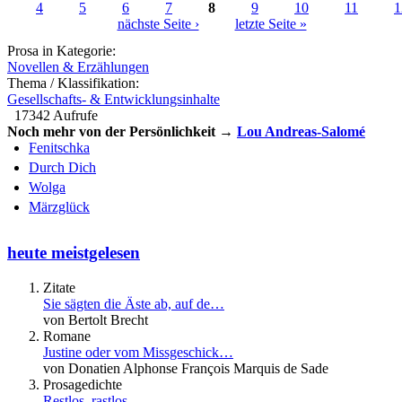
4
5
6
7
8
9
10
11
1
Seiten
nächste Seite ›
letzte Seite »
Prosa in Kategorie:
Novellen & Erzählungen
Thema / Klassifikation:
Gesellschafts- & Entwicklungsinhalte
17342 Aufrufe
Noch mehr von der Persönlichkeit →
Lou Andreas-Salomé
Fenitschka
Durch Dich
Wolga
Märzglück
heute meistgelesen
Zitate
Sie sägten die Äste ab, auf de…
von Bertolt Brecht
Romane
Justine oder vom Missgeschick…
von Donatien Alphonse François Marquis de Sade
Prosagedichte
Restlos, rastlos