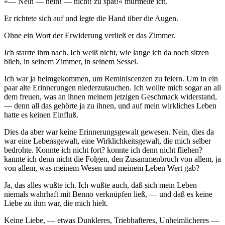
»— Nein — nein! — nicht! zu spät!« murmelte ich.
Er richtete sich auf und legte die Hand über die Augen.
Ohne ein Wort der Erwiderung verließ er das Zimmer.
Ich starrte ihm nach. Ich weiß nicht, wie lange ich da noch sitzen
blieb, in seinem Zimmer, in seinem Sessel.
Ich war ja heimgekommen, um Reminiscenzen zu feiern. Um in ein
paar alte Erinnerungen niederzutauchen. Ich wollte mich sogar an all
dem freuen, was an ihnen meinem jetzigen Geschmack widerstand,
— denn all das gehörte ja zu ihnen, und auf mein wirkliches Leben
hatte es keinen Einfluß.
Dies da aber war keine Erinnerungsgewalt gewesen. Nein, dies da
war eine Lebensgewalt, eine Wirklichkeitsgewalt, die mich selber
bedrohte. Konnte ich nicht fort? konnte ich denn nicht fliehen?
kannte ich denn nicht die Folgen, den Zusammenbruch von allem, ja
von allem, was meinem Wesen und meinem Leben Wert gab?
Ja, das alles wußte ich. Ich wußte auch, daß sich mein Leben
niemals wahrhaft mit Benno verknüpfen ließ, — und daß es keine
Liebe zu ihm war, die mich hielt.
Keine Liebe, — etwas Dunkleres, Triebhafteres, Unheimlicheres —