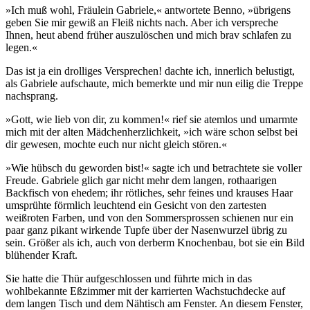
»Ich muß wohl, Fräulein Gabriele,« antwortete Benno, »übrigens
geben Sie mir gewiß an Fleiß nichts nach. Aber ich verspreche
Ihnen, heut abend früher auszulöschen und mich brav schlafen zu
legen.«
Das ist ja ein drolliges Versprechen! dachte ich, innerlich belustigt,
als Gabriele aufschaute, mich bemerkte und mir nun eilig die Treppe
nachsprang.
»Gott, wie lieb von dir, zu kommen!« rief sie atemlos und umarmte
mich mit der alten Mädchenherzlichkeit, »ich wäre schon selbst bei
dir gewesen, mochte euch nur nicht gleich stören.«
»Wie hübsch du geworden bist!« sagte ich und betrachtete sie voller
Freude. Gabriele glich gar nicht mehr dem langen, rothaarigen
Backfisch von ehedem; ihr rötliches, sehr feines und krauses Haar
umsprühte förmlich leuchtend ein Gesicht von den zartesten
weißroten Farben, und von den Sommersprossen schienen nur ein
paar ganz pikant wirkende Tupfe über der Nasenwurzel übrig zu
sein. Größer als ich, auch von derberm Knochenbau, bot sie ein Bild
blühender Kraft.
Sie hatte die Thür aufgeschlossen und führte mich in das
wohlbekannte Eßzimmer mit der karrierten Wachstuchdecke auf
dem langen Tisch und dem Nähtisch am Fenster. An diesem Fenster,