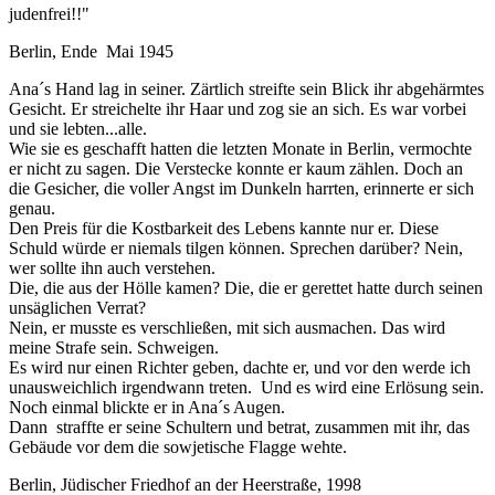
judenfrei!!"
Berlin, Ende Mai 1945
Ana´s Hand lag in seiner. Zärtlich streifte sein Blick ihr abgehärmtes
Gesicht. Er streichelte ihr Haar und zog sie an sich. Es war vorbei
und sie lebten...alle.
Wie sie es geschafft hatten die letzten Monate in Berlin, vermochte
er nicht zu sagen. Die Verstecke konnte er kaum zählen. Doch an
die Gesicher, die voller Angst im Dunkeln harrten, erinnerte er sich
genau.
Den Preis für die Kostbarkeit des Lebens kannte nur er. Diese
Schuld würde er niemals tilgen können. Sprechen darüber? Nein,
wer sollte ihn auch verstehen.
Die, die aus der Hölle kamen? Die, die er gerettet hatte durch seinen
unsäglichen Verrat?
Nein, er musste es verschließen, mit sich ausmachen. Das wird
meine Strafe sein. Schweigen.
Es wird nur einen Richter geben, dachte er, und vor den werde ich
unausweichlich irgendwann treten. Und es wird eine Erlösung sein.
Noch einmal blickte er in Ana´s Augen.
Dann straffte er seine Schultern und betrat, zusammen mit ihr, das
Gebäude vor dem die sowjetische Flagge wehte.
Berlin, Jüdischer Friedhof an der Heerstraße, 1998