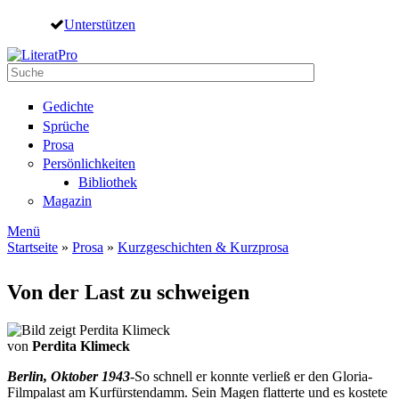
Direkt zum Inhalt
Unterstützen
Suche
Suchformular
Gedichte
Sprüche
Prosa
Persönlichkeiten
Bibliothek
Magazin
Menü
Startseite
»
Prosa
»
Kurzgeschichten & Kurzprosa
Sie sind hier
Von der Last zu schweigen
von
Perdita Klimeck
Berlin, Oktober 1943
-So schnell er konnte verließ er den Gloria-
Filmpalast am Kurfürstendamm. Sein Magen flatterte und es kostete