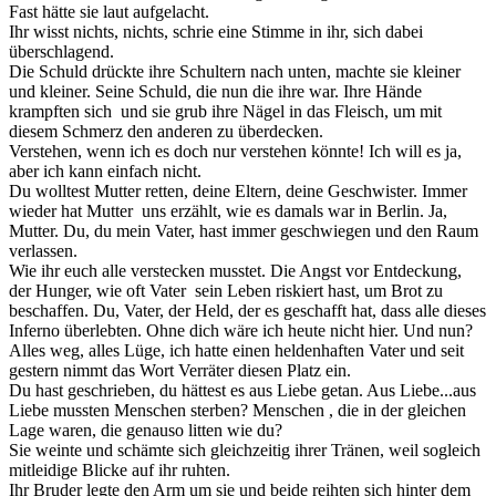
Fast hätte sie laut aufgelacht.
Ihr wisst nichts, nichts, schrie eine Stimme in ihr, sich dabei
überschlagend.
Die Schuld drückte ihre Schultern nach unten, machte sie kleiner
und kleiner. Seine Schuld, die nun die ihre war. Ihre Hände
krampften sich und sie grub ihre Nägel in das Fleisch, um mit
diesem Schmerz den anderen zu überdecken.
Verstehen, wenn ich es doch nur verstehen könnte! Ich will es ja,
aber ich kann einfach nicht.
Du wolltest Mutter retten, deine Eltern, deine Geschwister. Immer
wieder hat Mutter uns erzählt, wie es damals war in Berlin. Ja,
Mutter. Du, du mein Vater, hast immer geschwiegen und den Raum
verlassen.
Wie ihr euch alle verstecken musstet. Die Angst vor Entdeckung,
der Hunger, wie oft Vater sein Leben riskiert hast, um Brot zu
beschaffen. Du, Vater, der Held, der es geschafft hat, dass alle dieses
Inferno überlebten. Ohne dich wäre ich heute nicht hier. Und nun?
Alles weg, alles Lüge, ich hatte einen heldenhaften Vater und seit
gestern nimmt das Wort Verräter diesen Platz ein.
Du hast geschrieben, du hättest es aus Liebe getan. Aus Liebe...aus
Liebe mussten Menschen sterben? Menschen , die in der gleichen
Lage waren, die genauso litten wie du?
Sie weinte und schämte sich gleichzeitig ihrer Tränen, weil sogleich
mitleidige Blicke auf ihr ruhten.
Ihr Bruder legte den Arm um sie und beide reihten sich hinter dem