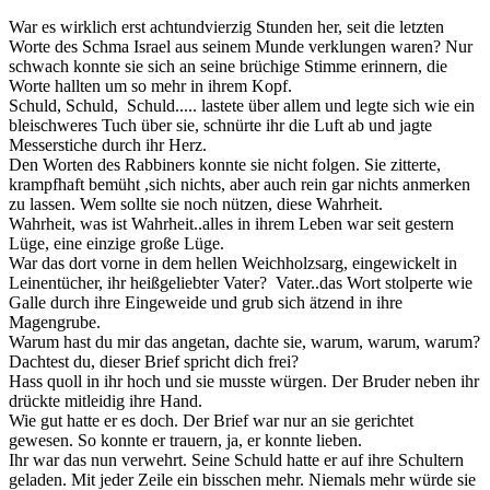
War es wirklich erst achtundvierzig Stunden her, seit die letzten
Worte des Schma Israel aus seinem Munde verklungen waren? Nur
schwach konnte sie sich an seine brüchige Stimme erinnern, die
Worte hallten um so mehr in ihrem Kopf.
Schuld, Schuld, Schuld..... lastete über allem und legte sich wie ein
bleischweres Tuch über sie, schnürte ihr die Luft ab und jagte
Messerstiche durch ihr Herz.
Den Worten des Rabbiners konnte sie nicht folgen. Sie zitterte,
krampfhaft bemüht ,sich nichts, aber auch rein gar nichts anmerken
zu lassen. Wem sollte sie noch nützen, diese Wahrheit.
Wahrheit, was ist Wahrheit..alles in ihrem Leben war seit gestern
Lüge, eine einzige große Lüge.
War das dort vorne in dem hellen Weichholzsarg, eingewickelt in
Leinentücher, ihr heißgeliebter Vater? Vater..das Wort stolperte wie
Galle durch ihre Eingeweide und grub sich ätzend in ihre
Magengrube.
Warum hast du mir das angetan, dachte sie, warum, warum, warum?
Dachtest du, dieser Brief spricht dich frei?
Hass quoll in ihr hoch und sie musste würgen. Der Bruder neben ihr
drückte mitleidig ihre Hand.
Wie gut hatte er es doch. Der Brief war nur an sie gerichtet
gewesen. So konnte er trauern, ja, er konnte lieben.
Ihr war das nun verwehrt. Seine Schuld hatte er auf ihre Schultern
geladen. Mit jeder Zeile ein bisschen mehr. Niemals mehr würde sie