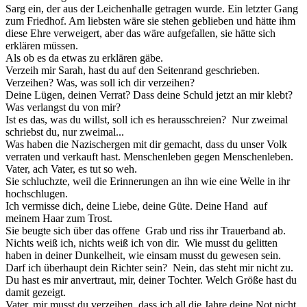
Sarg ein, der aus der Leichenhalle getragen wurde. Ein letzter Gang
zum Friedhof. Am liebsten wäre sie stehen geblieben und hätte ihm
diese Ehre verweigert, aber das wäre aufgefallen, sie hätte sich
erklären müssen.
Als ob es da etwas zu erklären gäbe.
Verzeih mir Sarah, hast du auf den Seitenrand geschrieben.
Verzeihen? Was, was soll ich dir verzeihen?
Deine Lügen, deinen Verrat? Dass deine Schuld jetzt an mir klebt?
Was verlangst du von mir?
Ist es das, was du willst, soll ich es herausschreien? Nur zweimal
schriebst du, nur zweimal...
Was haben die Nazischergen mit dir gemacht, dass du unser Volk
verraten und verkauft hast. Menschenleben gegen Menschenleben.
Vater, ach Vater, es tut so weh.
Sie schluchzte, weil die Erinnerungen an ihn wie eine Welle in ihr
hochschlugen.
Ich vermisse dich, deine Liebe, deine Güte. Deine Hand auf
meinem Haar zum Trost.
Sie beugte sich über das offene Grab und riss ihr Trauerband ab.
Nichts weiß ich, nichts weiß ich von dir. Wie musst du gelitten
haben in deiner Dunkelheit, wie einsam musst du gewesen sein.
Darf ich überhaupt dein Richter sein? Nein, das steht mir nicht zu.
Du hast es mir anvertraut, mir, deiner Tochter. Welch Größe hast du
damit gezeigt.
Vater, mir musst du verzeihen, dass ich all die Jahre deine Not nicht