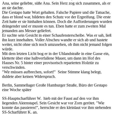
Ana, seine geliebte, süße Ana. Sein Herz zog sich zusammen, als er
an sie dachte.
Die Gestapo hatte Wort gehalten. Falsche Papiere und die Tatsache,
dass er blond war, bildeten den Schutz vor der Ergreifung. Die erste
Zeit hatte er sie hinhalten können. Doch die Aufforderungen wurden
drängender und er musste es tun. Eben hatte er zum zweiten Mal
jemanden ans Messer geliefert.
Er suchte sein Gesicht in einer Schaufensterscheibe. Was er sah, ließ
ihn kurz innehalten. Voller Abscheu wandte er sich ab und hastete
weiter, nicht ohne sich noch umzusehen, ob ihm nicht jemand folgen
würde.
Mit dem letzten Licht bog er in der Uhlandstraße in eine Gasse ein,
kletterte über eine halbverfallene Mauer, um dann im Hof des
Hauses Nr. 5 hinter einer provisorisch reparierten Holztür zu
verschwinden.
"Wir müssen aufbrechen, sofort!" Seine Stimme klang belegt,
duldete aber keinen Widerspruch.
Berlin, Sammellager Große Hamburger Straße, Büro der Gestapo
eine Woche später
SS-Hauptscharführer W. hieb mit der Faust auf den vor ihm
liegenden Aktenstapel. Sein Gesicht war vor Zorn gerötet. "Wie
konnte das passieren!", herrschte er den kleinlaut vor ihm stehenden
SS-Scharführer K. an.