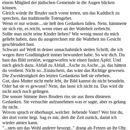
einem Mitglied der jüdischen Gemeinde in die Augen blicken
können.
Gleich würde ihr Bruder nach vorne treten, um das Kaddisch zu
sprechen, das traditionelle Totengebet.
Wenn er nur wüsste....sie ließ den Gedanken fallen. Nein, hämmerte
sie sich ein, es reicht, wenn einer an der Wahrheit zerbricht.
Sollte man nicht seine Kinder lieben? Wie wenig musst du mich
geliebt haben, dass du ausgerechnet mir die Wahrheit ins Gesicht
geschleudert hast.
Schwarz auf Weiß in deiner unnachahmlich steilen Schrift, die ich
wegen ihrer Gradlinigkeit immer bewundert habe. So wie dich. Du
hast das Bild zerstört, weggeworfen wie einen faulen Apfel. Und
mich gleich dazu. Abfall zu Abfall...Asche zu Asche...ja, das hättest
du verdient. Nicht so...Einäschern, das wäre das Richtige gewesen.
Die Zweideutigkeit des letzten Gedankens ließ sie erbeben.
Gut, dass Mutter nicht mehr lebt, ihr Bild kannst du nicht besudeln.
Oder hat sie es gewusst? Nein, das lasse ich nicht zu. Das wird dir
nicht auch noch gelingen.
Die sonore Stimme ihres Bruders riss sie aus ihren düsteren
Gedanken. Sie versuchte aufzunehmen was er sagte, aber es gelang
ihr nicht.
Wovon sprach er überhaupt..welcher liebende Vater? Wer bist du,
der dort vorne liegt. Sag es mir, dreh die Zeit zurück, damit ich
wieder atmen kann.
"...stets um das Wohl anderer besorgt.." drang als Fetzen an ihr Ohr.