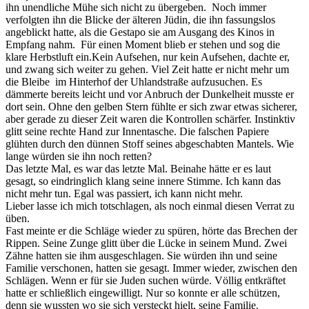
ihn unendliche Mühe sich nicht zu übergeben. Noch immer
verfolgten ihn die Blicke der älteren Jüdin, die ihn fassungslos
angeblickt hatte, als die Gestapo sie am Ausgang des Kinos in
Empfang nahm. Für einen Moment blieb er stehen und sog die
klare Herbstluft ein.Kein Aufsehen, nur kein Aufsehen, dachte er,
und zwang sich weiter zu gehen. Viel Zeit hatte er nicht mehr um
die Bleibe im Hinterhof der Uhlandstraße aufzusuchen. Es
dämmerte bereits leicht und vor Anbruch der Dunkelheit musste er
dort sein. Ohne den gelben Stern fühlte er sich zwar etwas sicherer,
aber gerade zu dieser Zeit waren die Kontrollen schärfer. Instinktiv
glitt seine rechte Hand zur Innentasche. Die falschen Papiere
glühten durch den dünnen Stoff seines abgeschabten Mantels. Wie
lange würden sie ihn noch retten?
Das letzte Mal, es war das letzte Mal. Beinahe hätte er es laut
gesagt, so eindringlich klang seine innere Stimme. Ich kann das
nicht mehr tun. Egal was passiert, ich kann nicht mehr.
Lieber lasse ich mich totschlagen, als noch einmal diesen Verrat zu
üben.
Fast meinte er die Schläge wieder zu spüren, hörte das Brechen der
Rippen. Seine Zunge glitt über die Lücke in seinem Mund. Zwei
Zähne hatten sie ihm ausgeschlagen. Sie würden ihn und seine
Familie verschonen, hatten sie gesagt. Immer wieder, zwischen den
Schlägen. Wenn er für sie Juden suchen würde. Völlig entkräftet
hatte er schließlich eingewilligt. Nur so konnte er alle schützen,
denn sie wussten wo sie sich versteckt hielt, seine Familie.