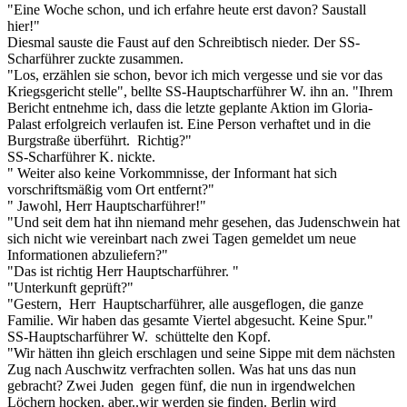
"Eine Woche schon, und ich erfahre heute erst davon? Saustall
hier!"
Diesmal sauste die Faust auf den Schreibtisch nieder. Der SS-
Scharführer zuckte zusammen.
"Los, erzählen sie schon, bevor ich mich vergesse und sie vor das
Kriegsgericht stelle", bellte SS-Hauptscharführer W. ihn an. "Ihrem
Bericht entnehme ich, dass die letzte geplante Aktion im Gloria-
Palast erfolgreich verlaufen ist. Eine Person verhaftet und in die
Burgstraße überführt. Richtig?"
SS-Scharführer K. nickte.
" Weiter also keine Vorkommnisse, der Informant hat sich
vorschriftsmäßig vom Ort entfernt?"
" Jawohl, Herr Hauptscharführer!"
"Und seit dem hat ihn niemand mehr gesehen, das Judenschwein hat
sich nicht wie vereinbart nach zwei Tagen gemeldet um neue
Informationen abzuliefern?"
"Das ist richtig Herr Hauptscharführer. "
"Unterkunft geprüft?"
"Gestern, Herr Hauptscharführer, alle ausgeflogen, die ganze
Familie. Wir haben das gesamte Viertel abgesucht. Keine Spur."
SS-Hauptscharführer W. schüttelte den Kopf.
"Wir hätten ihn gleich erschlagen und seine Sippe mit dem nächsten
Zug nach Auschwitz verfrachten sollen. Was hat uns das nun
gebracht? Zwei Juden gegen fünf, die nun in irgendwelchen
Löchern hocken. aber..wir werden sie finden. Berlin wird