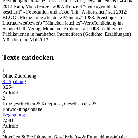
Erzählungen, Novelle "1981 (RICHARD)" erschienen als E-Book,
2012 RaFi, München seit 2007: Konzept "den augen blick
geschärft" - Fotografien und Texte (inkl. Aphorismen) seit 2012:
BLOG "Meine unbescheidene Meinung" 1983: Preisträger im
Literaturwettbewerb "München leuchtet"-Veröffentlichung im
Schneekluth Verlag, Münchner Edition – ab 2008: Zahlreiche
Publikationen in namhaften Internetforen (Gedichte, Erzählungen)
München, im Mai 2013
Texte entdecken
1
Ohne Zuordnung
31.Spaltung
3,254
Aufrufe
2
Kurzgeschichten & Kurzprosa, Gesellschafts- &
Entwicklungsinhalte
Begegnung
7,581
Aufrufe
3
Novellen & Erzählungen, Gesellschafts- & Entwicklungsinhalte