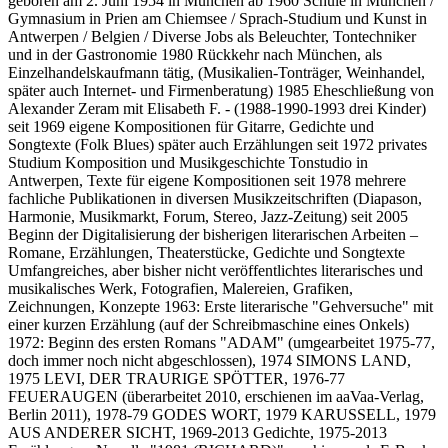
geboren am 2. Juni 1954 in München ab 1960 Schule in München /
Gymnasium in Prien am Chiemsee / Sprach-Studium und Kunst in
Antwerpen / Belgien / Diverse Jobs als Beleuchter, Tontechniker
und in der Gastronomie 1980 Rückkehr nach München, als
Einzelhandelskaufmann tätig, (Musikalien-Tonträger, Weinhandel,
später auch Internet- und Firmenberatung) 1985 Eheschließung von
Alexander Zeram mit Elisabeth F. - (1988-1990-1993 drei Kinder)
seit 1969 eigene Kompositionen für Gitarre, Gedichte und
Songtexte (Folk Blues) später auch Erzählungen seit 1972 privates
Studium Komposition und Musikgeschichte Tonstudio in
Antwerpen, Texte für eigene Kompositionen seit 1978 mehrere
fachliche Publikationen in diversen Musikzeitschriften (Diapason,
Harmonie, Musikmarkt, Forum, Stereo, Jazz-Zeitung) seit 2005
Beginn der Digitalisierung der bisherigen literarischen Arbeiten –
Romane, Erzählungen, Theaterstücke, Gedichte und Songtexte
Umfangreiches, aber bisher nicht veröffentlichtes literarisches und
musikalisches Werk, Fotografien, Malereien, Grafiken,
Zeichnungen, Konzepte 1963: Erste literarische "Gehversuche" mit
einer kurzen Erzählung (auf der Schreibmaschine eines Onkels)
1972: Beginn des ersten Romans "ADAM" (umgearbeitet 1975-77,
doch immer noch nicht abgeschlossen), 1974 SIMONS LAND,
1975 LEVI, DER TRAURIGE SPÖTTER, 1976-77
FEUERAUGEN (überarbeitet 2010, erschienen im aaVaa-Verlag,
Berlin 2011), 1978-79 GODES WORT, 1979 KARUSSELL, 1979
AUS ANDERER SICHT, 1969-2013 Gedichte, 1975-2013