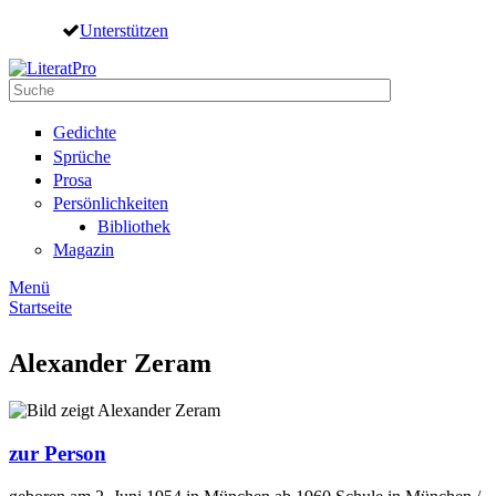
Direkt zum Inhalt
Unterstützen
Suche
Suchformular
Gedichte
Sprüche
Prosa
Persönlichkeiten
Bibliothek
Magazin
Menü
Startseite
Sie sind hier
Alexander Zeram
zur Person