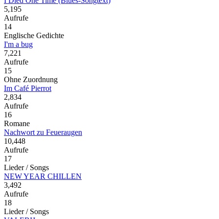
I Died One Time (Blues-Songtext)
5,195
Aufrufe
14
Englische Gedichte
I'm a bug
7,221
Aufrufe
15
Ohne Zuordnung
Im Café Pierrot
2,834
Aufrufe
16
Romane
Nachwort zu Feueraugen
10,448
Aufrufe
17
Lieder / Songs
NEW YEAR CHILLEN
3,492
Aufrufe
18
Lieder / Songs