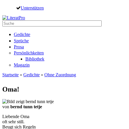
Direkt zum Inhalt
Unterstützen
Suche
Suchformular
Gedichte
Sprüche
Prosa
Persönlichkeiten
Bibliothek
Magazin
Startseite
»
Gedichte
»
Ohne Zuordnung
Sie sind hier
Oma!
von
bernd tunn tetje
Liebende Oma
oft sehr still.
Beugt sich Regeln