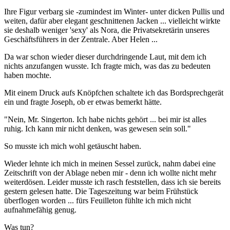
Ihre Figur verbarg sie -zumindest im Winter- unter dicken Pullis und
weiten, dafür aber elegant geschnittenen Jacken ... vielleicht wirkte
sie deshalb weniger 'sexy' als Nora, die Privatsekretärin unseres
Geschäftsführers in der Zentrale. Aber Helen ...
Da war schon wieder dieser durchdringende Laut, mit dem ich
nichts anzufangen wusste. Ich fragte mich, was das zu bedeuten
haben mochte.
Mit einem Druck aufs Knöpfchen schaltete ich das Bordsprechgerät
ein und fragte Joseph, ob er etwas bemerkt hätte.
"Nein, Mr. Singerton. Ich habe nichts gehört ... bei mir ist alles
ruhig. Ich kann mir nicht denken, was gewesen sein soll."
So musste ich mich wohl getäuscht haben.
Wieder lehnte ich mich in meinen Sessel zurück, nahm dabei eine
Zeitschrift von der Ablage neben mir - denn ich wollte nicht mehr
weiterdösen. Leider musste ich rasch feststellen, dass ich sie bereits
gestern gelesen hatte. Die Tageszeitung war beim Frühstück
überflogen worden ... fürs Feuilleton fühlte ich mich nicht
aufnahmefähig genug.
Was tun?