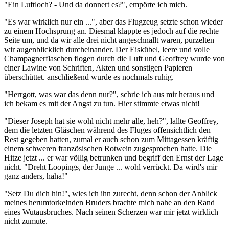
"Ein Luftloch? - Und da donnert es?", empörte ich mich.
"Es war wirklich nur ein ...", aber das Flugzeug setzte schon wieder
zu einem Hochsprung an. Diesmal klappte es jedoch auf die rechte
Seite um, und da wir alle drei nicht angeschnallt waren, purzelten
wir augenblicklich durcheinander. Der Eiskübel, leere und volle
Champagnerflaschen flogen durch die Luft und Geoffrey wurde von
einer Lawine von Schriften, Akten und sonstigen Papieren
überschüttet. anschließend wurde es nochmals ruhig.
"Herrgott, was war das denn nur?", schrie ich aus mir heraus und
ich bekam es mit der Angst zu tun. Hier stimmte etwas nicht!
"Dieser Joseph hat sie wohl nicht mehr alle, heh?", lallte Geoffrey,
dem die letzten Gläschen während des Fluges offensichtlich den
Rest gegeben hatten, zumal er auch schon zum Mittagessen kräftig
einem schweren französischen Rotwein zugesprochen hatte. Die
Hitze jetzt ... er war völlig betrunken und begriff den Ernst der Lage
nicht. "Dreht Loopings, der Junge ... wohl verrückt. Da wird's mir
ganz anders, haha!"
"Setz Du dich hin!", wies ich ihn zurecht, denn schon der Anblick
meines herumtorkelnden Bruders brachte mich nahe an den Rand
eines Wutausbruches. Nach seinen Scherzen war mir jetzt wirklich
nicht zumute.