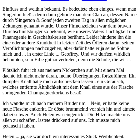
Einfluss und weithin bekannt. Es bedeutete eben einiges, wenn man
Singerton hieß - denn dann gehörte man dem Clan an, dessen Name
durch 'Singerton & Sons' jeden zweiten Tag in allen möglichen
Zeitungen genannt wurde. Unser Firmenzeichen war dem braven
Durchschnittsbürger so bekannt, wie unseres Vaters Tüchtigkeit und
Finanzgenie in Geschäftskreisen berühmt. Leider hinderte ihn die
eine oder andere Krankheit in letzter Zeit des Öfteren daran, seinen
Verpflichtungen nachzugehen, aber dafür hatte er ja seine Söhne -
mich und ... in erster Linie ... Geoffrey. Und wir durften wirklich
behaupten, sein Erbe gut zu vertreten, denn die Schule, die wir ...
Plötzlich fuhr ich aus meinem Nickerchen auf. Mit einem Mal
dachte ich nicht mehr daran, meine Überlegungen fortzuführen. Ein
dumpfer Knall hatte mich aufschrecken lassen - ein Geräusch,
welches entfernte Ähnlichkeit mit dem Knall eines aus der Flasche
springenden Champagnerkorkens besaß.
Ich wandte mich nach meinem Bruder um. - Nein, er hatte keine
neue Flasche entkorkt. Er döste brummelnd vor sich hin und atmete
dabei schwer. Auch Helen war eingenickt. Die Hitze machte uns
allen zu schaffen, lastete drückend auf uns. Ich musste mich
getäuscht haben.
Helen ... ja, sie war doch ein interessantes Stück Weiblichkeit.