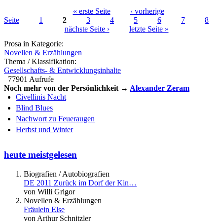
« erste Seite
‹ vorherige
Seite
1
2
3
4
5
6
7
8
Seiten
nächste Seite ›
letzte Seite »
Prosa in Kategorie:
Novellen & Erzählungen
Thema / Klassifikation:
Gesellschafts- & Entwicklungsinhalte
77901 Aufrufe
Noch mehr von der Persönlichkeit →
Alexander Zeram
Civellinis Nacht
Blind Blues
Nachwort zu Feueraugen
Herbst und Winter
heute meistgelesen
Biografien / Autobiografien
DE 2011 Zurück im Dorf der Kin…
von Willi Grigor
Novellen & Erzählungen
Fräulein Else
von Arthur Schnitzler