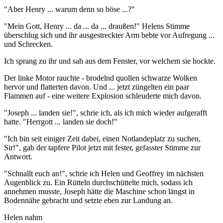
"Aber Henry ... warum denn so böse ...?"
"Mein Gott, Henry ... da ... da ... draußen!" Helens Stimme
überschlug sich und ihr ausgestreckter Arm bebte vor Aufregung ...
und Schrecken.
Ich sprang zu ihr und sah aus dem Fenster, vor welchem sie hockte.
Der linke Motor rauchte - brodelnd quollen schwarze Wolken
hervor und flatterten davon. Und ... jetzt züngelten ein paar
Flammen auf - eine weitere Explosion schleuderte mich davon.
"Joseph ... landen sie!", schrie ich, als ich mich wieder aufgerafft
hatte. "Herrgott ... landen sie doch!"
"Ich bin seit einiger Zeit dabei, einen Notlandeplatz zu suchen,
Sir!", gab der tapfere Pilot jetzt mit fester, gefasster Stimme zur
Antwort.
"Schnallt euch an!", schrie ich Helen und Geoffrey im nächsten
Augenblick zu. Ein Rütteln durchschüttelte mich, sodass ich
annehmen musste, Joseph hätte die Maschine schon längst in
Bodennähe gebracht und setzte eben zur Landung an.
Helen nahm