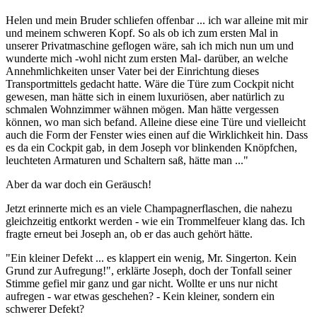
Helen und mein Bruder schliefen offenbar ... ich war alleine mit mir
und meinem schweren Kopf. So als ob ich zum ersten Mal in
unserer Privatmaschine geflogen wäre, sah ich mich nun um und
wunderte mich -wohl nicht zum ersten Mal- darüber, an welche
Annehmlichkeiten unser Vater bei der Einrichtung dieses
Transportmittels gedacht hatte. Wäre die Türe zum Cockpit nicht
gewesen, man hätte sich in einem luxuriösen, aber natürlich zu
schmalen Wohnzimmer wähnen mögen. Man hätte vergessen
können, wo man sich befand. Alleine diese eine Türe und vielleicht
auch die Form der Fenster wies einen auf die Wirklichkeit hin. Dass
es da ein Cockpit gab, in dem Joseph vor blinkenden Knöpfchen,
leuchteten Armaturen und Schaltern saß, hätte man ..."
Aber da war doch ein Geräusch!
Jetzt erinnerte mich es an viele Champagnerflaschen, die nahezu
gleichzeitig entkorkt werden - wie ein Trommelfeuer klang das. Ich
fragte erneut bei Joseph an, ob er das auch gehört hätte.
"Ein kleiner Defekt ... es klappert ein wenig, Mr. Singerton. Kein
Grund zur Aufregung!", erklärte Joseph, doch der Tonfall seiner
Stimme gefiel mir ganz und gar nicht. Wollte er uns nur nicht
aufregen - war etwas geschehen? - Kein kleiner, sondern ein
schwerer Defekt?