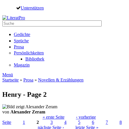
Direkt zum Inhalt
Unterstützen
Suche
Suchformular
Gedichte
Sprüche
Prosa
Persönlichkeiten
Bibliothek
Magazin
Menü
Startseite
»
Prosa
»
Novellen & Erzählungen
Sie sind hier
Henry - Page 2
von
Alexander Zeram
« erste Seite
‹ vorherige
Seite
1
2
3
4
5
6
7
8
Seiten
nächste Seite ›
letzte Seite »