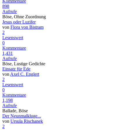
Kommentare
898
Aufrufe
Böse, Ohne Zuordnung
Jesus oder Luzifer
von
Flora von Bistram
2
Lesenswert
0
Kommentare
1,431
Aufrufe
Böse, Lustige Gedichte
Einsatz für Ede
von
Axel C. Englert
2
Lesenswert
0
Kommentare
1,198
Aufrufe
Ballade, Böse
Der Neunmalkluge...
von
Ursula Rischanek
2