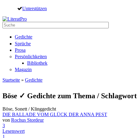
Direkt zum Inhalt
Unterstützen
Suche
Suchformular
Gedichte
Sprüche
Prosa
Persönlichkeiten
Bibliothek
Magazin
Startseite
»
Gedichte
Sie sind hier
Böse ✓ Gedichte zum Thema / Schlagwort
Böse, Sonett / Klinggedicht
DIE BALLADE VOM GLÜCK DER ANNA PEST
von
Rochus Stordeur
3
Lesenswert
1